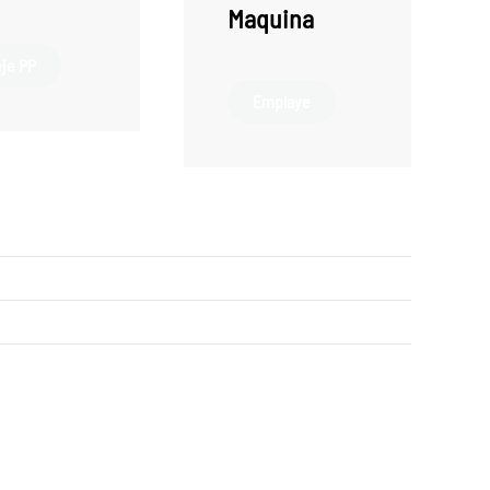
Maquina
eje PP
Emplaye