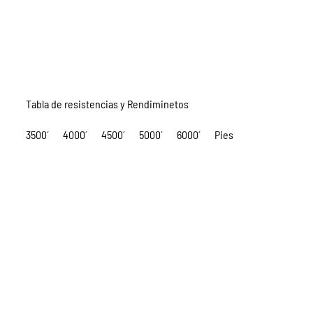
Tabla de resistencias y Rendiminetos
3500´
4000´
4500´
5000´
6000´
Pies