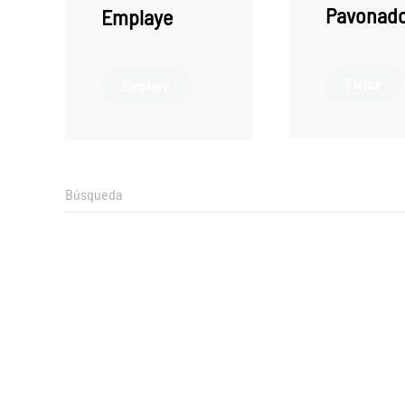
Pavonad
Emplaye
Flejes
Emplaye