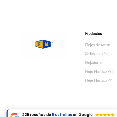
Productos
Flejes de Acero
Sellos para Flejes
Flejadoras
Fleje Plastico PET
Fleje Plastico PP
225 reseñas de
5 estrellas
en Google