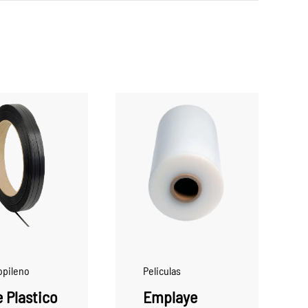
opileno
Peliculas
e Plastico
Emplaye