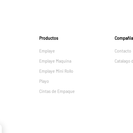
Productos
Compañia
Emplaye
Contacto
Emplaye Maquina
Catalago 
Emplaye Mini Rollo
Playo
Cintas de Empaque