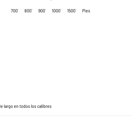
700´
800´
900´
1000´
1500´
Pies
e largo en todos los calibres