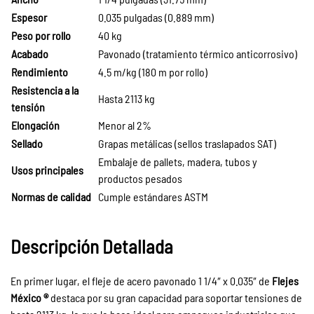
Espesor
0.035 pulgadas (0.889 mm)
Peso por rollo
40 kg
Acabado
Pavonado (tratamiento térmico anticorrosivo)
Rendimiento
4.5 m/kg (180 m por rollo)
Resistencia a la
Hasta 2113 kg
tensión
Elongación
Menor al 2%
Sellado
Grapas metálicas (sellos traslapados SAT)
Embalaje de pallets, madera, tubos y
Usos principales
productos pesados
Normas de calidad
Cumple estándares ASTM
Descripción Detallada
En primer lugar, el fleje de acero pavonado 1 1/4″ x 0.035″ de
Flejes
México ®
destaca por su gran capacidad para soportar tensiones de