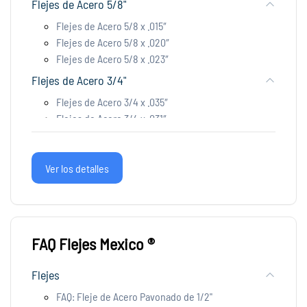
Flejes de Acero 5/8"
Flejes de Acero 5/8 x .015″
Flejes de Acero 5/8 x .020″
Flejes de Acero 5/8 x .023″
Flejes de Acero 3/4"
Flejes de Acero 3/4 x .035″
Flejes de Acero 3/4 x .031″
Flejes de Acero 3/4 x .028"
Flejes de Acero 3/4 x .023″
Flejes de Acero 3/4 x .020″
Ver los detalles
Flejes de Acero 3/4 x .015″
Flejes de Acero 1 1/4"
Flejes de Acero 1 1/4 x .035″
FAQ Flejes Mexico ®
Flejes de Acero 1 1/4 x .031″
Flejes de Acero 1 1/4 x .028″
Flejes
Flejes PET
FAQ: Fleje de Acero Pavonado de 1/2"
Fleje PET Plastico Verde 1/2