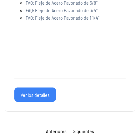
FAQ: Fleje de Acero Pavonado de 5/8"
Fleje PET Plastico Verde 5/8
FAQ: Fleje de Acero Pavonado de 3/4"
Sellos para Flejes de Acero
FAQ: Fleje de Acero Pavonado de 1 1/4"
Sellos para Flejes de Plastico
Flejadoras para Flejes de Acero
Flejadora Ybico S246
Flejadoras para Flejes de Plastico
Ver los detalles
Anteriores
Siguientes