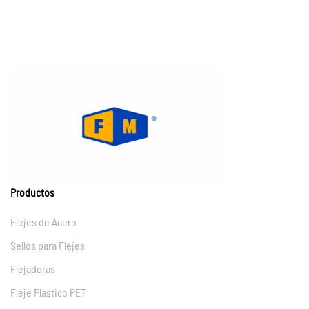
Productos
Flejes de Acero
Sellos para Flejes
Flejadoras
Fleje Plastico PET