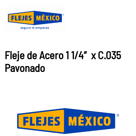
Ir
al
contenido
principal
Fleje de Acero 1 1/4″ x C.035
Pavonado