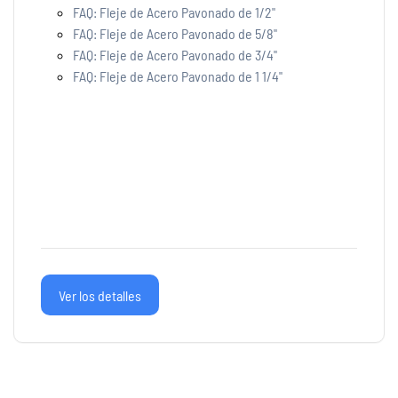
FAQ: Fleje de Acero Pavonado de 1/2"
Fleje PET Plastico Verde 1/2
FAQ: Fleje de Acero Pavonado de 5/8"
Fleje PET Plastico Verde 5/8
FAQ: Fleje de Acero Pavonado de 3/4"
Sellos para Flejes de Acero
FAQ: Fleje de Acero Pavonado de 1 1/4"
Sellos para Flejes de Plastico
Flejadoras para Flejes de Acero
Flejadora Ybico S246
Flejadoras para Flejes de Plastico
Ver los detalles