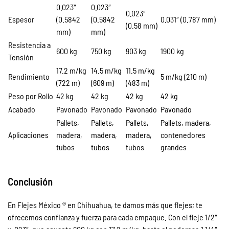
0.023″
0.023″
0.023″
Espesor
(0.5842
(0.5842
0.031″ (0.787 mm)
(0.58 mm)
mm)
mm)
Resistencia a
600 kg
750 kg
903 kg
1900 kg
Tensión
17.2 m/kg
14.5 m/kg
11.5 m/kg
Rendimiento
5 m/kg (210 m)
(722 m)
(609 m)
(483 m)
Peso por Rollo
42 kg
42 kg
42 kg
42 kg
Acabado
Pavonado
Pavonado
Pavonado
Pavonado
Pallets,
Pallets,
Pallets,
Pallets, madera,
Aplicaciones
madera,
madera,
madera,
contenedores
tubos
tubos
tubos
grandes
Conclusión
En Flejes México ® en Chihuahua, te damos más que flejes; te
ofrecemos confianza y fuerza para cada empaque. Con el fleje 1/2″