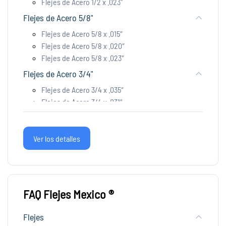
Flejes de Acero 1/2 x .023"
Flejes de Acero 5/8"
Flejes de Acero 5/8 x .015″
Flejes de Acero 5/8 x .020″
Flejes de Acero 5/8 x .023″
Flejes de Acero 3/4"
Flejes de Acero 3/4 x .035″
Flejes de Acero 3/4 x .031″
Flejes de Acero 3/4 x .028"
Flejes de Acero 3/4 x .023″
Flejes de Acero 3/4 x .020″
Ver los detalles
Flejes de Acero 3/4 x .015″
Flejes de Acero 1 1/4"
Flejes de Acero 1 1/4 x .035″
FAQ Flejes Mexico ®
Flejes de Acero 1 1/4 x .031″
Flejes de Acero 1 1/4 x .028″
Flejes
Flejes PET