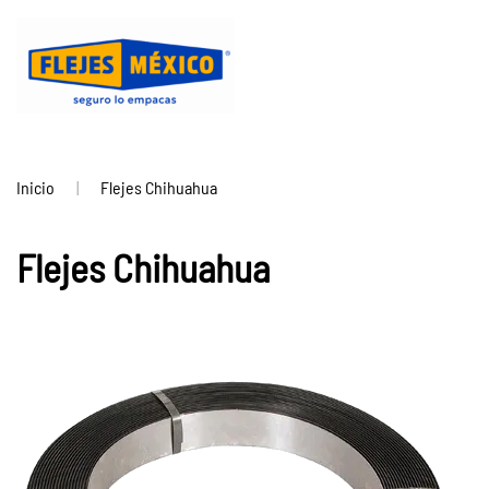
Ir
al
contenido
principal
Inicio
Flejes Chihuahua
Flejes Chihuahua