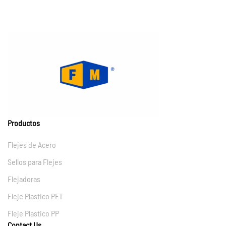
Productos
Flejes de Acero
Sellos para Flejes
Flejadoras
Fleje Plastico PET
Fleje Plastico PP
Contact Us